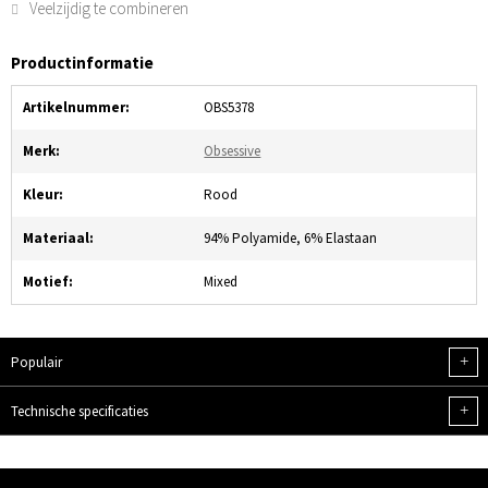
Veelzijdig te combineren
Productinformatie
Artikelnummer:
OBS5378
Merk:
Obsessive
Kleur:
Rood
Materiaal:
94% Polyamide, 6% Elastaan
Motief:
Mixed
+
Populair
+
Technische specificaties