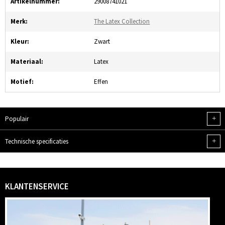
Artikelnummer:
29008741021
Merk:
The Latex Collection
Kleur:
Zwart
Materiaal:
Latex
Motief:
Effen
+
Populair
+
Technische specificaties
KLANTENSERVICE