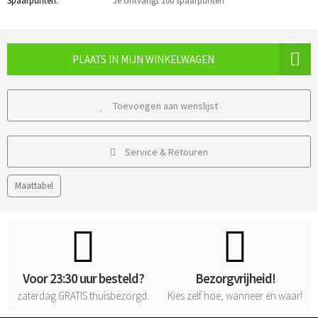
Spaarpunten:
Je ontvangt 100 spaarpunten
PLAATS IN MIJN WINKELWAGEN
Toevoegen aan wenslijst
Service & Retouren
Maattabel
Voor 23:30 uur besteld?
Bezorgvrijheid!
zaterdag
GRATIS
thuisbezorgd.
Kies zelf hoe, wanneer en waar!