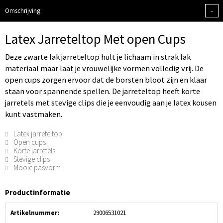
-
Omschrijving
Latex Jarreteltop Met open Cups
Deze zwarte lak jarreteltop hult je lichaam in strak lak
materiaal maar laat je vrouwelijke vormen volledig vrij. De
open cups zorgen ervoor dat de borsten bloot zijn en klaar
staan voor spannende spellen. De jarreteltop heeft korte
jarretels met stevige clips die je eenvoudig aan je latex kousen
kunt vastmaken.
Latex jarreteltop
Open cups
Korte jarretels
Stevige clips
Mooie pasvorm
Productinformatie
Artikelnummer:
29006531021