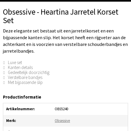
Obsessive - Heartina Jarretel Korset
Set
Deze elegante set bestaat uit een jarretelkorset en een
bijpassende kanten slip. Het korset heeft een rijgveter aan de
achterkant en is voorzien van verstelbare schouderbandjes en
jarretelbandjes.
Luxe set
Kanten details
Gedeeltelijk doorzichtig
Verstelbare bandjes
Met bijpassende slip
Productinformatie
Artikelnummer:
OBS5240
Merk:
Obsessive