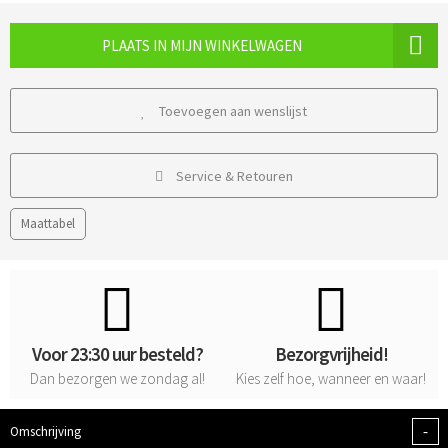
PLAATS IN MIJN WINKELWAGEN
Toevoegen aan wenslijst
Service & Retouren
Maattabel
Voor 23:30 uur besteld?
Bezorgvrijheid!
Dan bezorgen we zondag al!
Kies zelf hoe, wanneer en waar!
-
Omschrijving