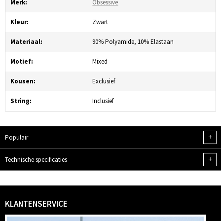
Merk:
Obsessive
Kleur:
Zwart
Materiaal:
90% Polyamide, 10% Elastaan
Motief:
Mixed
Kousen:
Exclusief
String:
Inclusief
+
Populair
+
Technische specificaties
KLANTENSERVICE