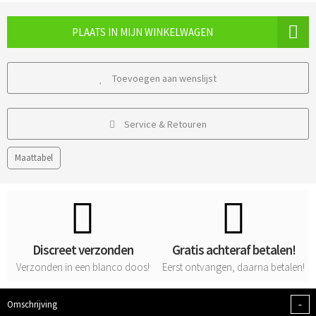
PLAATS IN MIJN WINKELWAGEN
Toevoegen aan wenslijst
Service & Retouren
Maattabel
Discreet verzonden
Gratis achteraf betalen!
Verzonden in een blanco doos!
Eerst ontvangen, daarna betalen!
-
Omschrijving