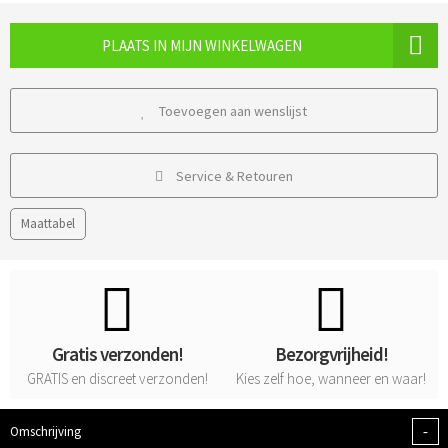
PLAATS IN MIJN WINKELWAGEN
Toevoegen aan wenslijst
Service & Retouren
Maattabel
Gratis verzonden!
Bezorgvrijheid!
GRATIS
en
discreet
verzonden!
Kies zelf hoe, wanneer en waar!
-
Omschrijving