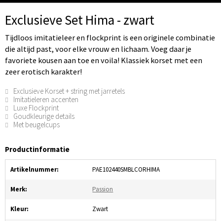
Exclusieve Set Hima - zwart
Tijdloos imitatieleer en flockprint is een originele combinatie
die altijd past, voor elke vrouw en lichaam. Voeg daar je
favoriete kousen aan toe en voila! Klassiek korset met een
zeer erotisch karakter!
Exclusieve Korset + string met jarretels
Imitatieleren accenten
Luxe Flockprint
Goudkleurige details
Met beugelcups
Productinformatie
Artikelnummer:
PAE102440SMBLCORHIMA
Merk:
Passion
Kleur:
Zwart