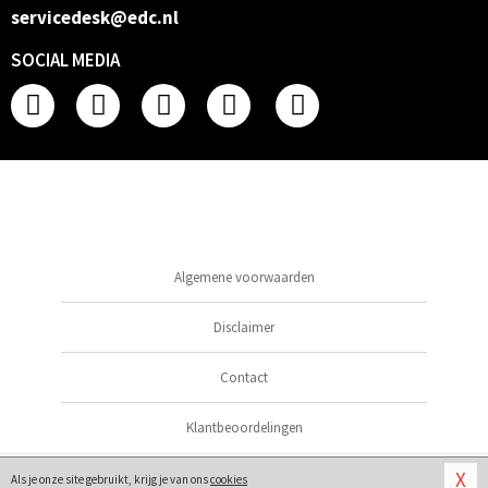
servicedesk@edc.nl
SOCIAL MEDIA
Algemene voorwaarden
Disclaimer
Contact
Klantbeoordelingen
© 2026
Erotische Lingerie
X
Als je onze site gebruikt, krijg je van ons
cookies