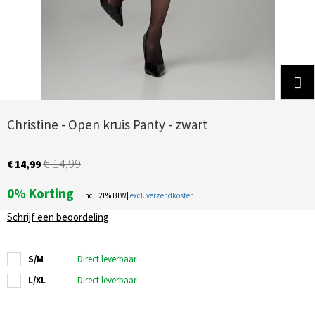
Christine - Open kruis Panty - zwart
€ 14,99
€ 14,99
0%
Korting
incl. 21% BTW|
excl. verzendkosten
Schrijf een beoordeling
S/M
Direct leverbaar
L/XL
Direct leverbaar